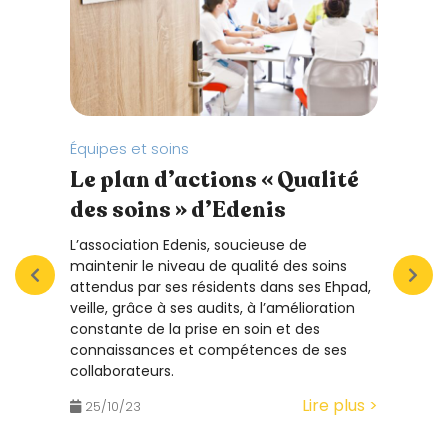
Équipes et soins
Prend
Le plan d’actions « Qualité
Pre
des soins » d’Edenis
tem
déc
L’association Edenis, soucieuse de
équ
maintenir le niveau de qualité des soins
attendus par ses résidents dans ses Ehpad,
VIVRE
veille, grâce à ses audits, à l’amélioration
est u
constante de la prise en soin et des
même 
connaissances et compétences de ses
exist
collaborateurs.
Lire plus >
25/
25/10/23