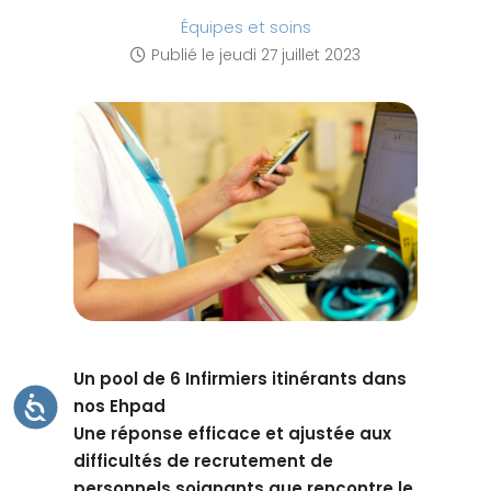
t
Équipes et soins
e
Publié le
jeudi 27 juillet 2023
W
e
b
c
o
m
p
r
e
n
d
u
Un pool de 6 Infirmiers itinérants dans
n
A
nos Ehpad
C
s
C
Une réponse efficace et ajustée aux
E
y
S
difficultés de recrutement de
S
s
I
personnels soignants que rencontre le