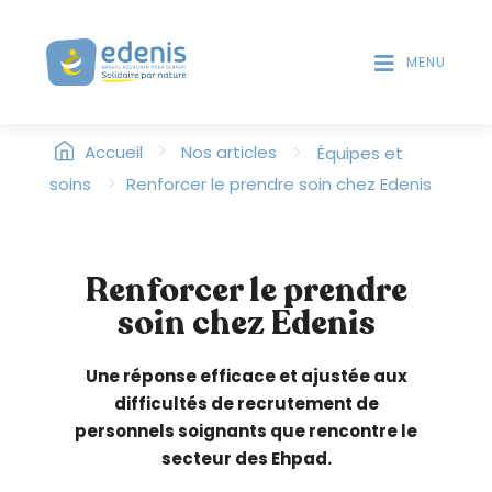
V
T
D
e
E
MENU
u
S
i
L
l
E
>
l
>
Accueil
Nos articles
Équipes et
C
T
e
>
soins
Renforcer le prendre soin chez Edenis
E
z
U
n
R
o
S
Renforcer le prendre
t
D
soin chez Edenis
'
e
É
r
C
:
Une réponse efficace et ajustée aux
R
C
difficultés de recrutement de
A
e
N
personnels soignants que rencontre le
s
secteur des Ehpad.
i