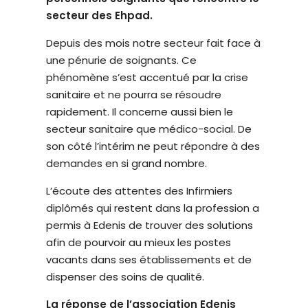
B
t
I
secteur des Ehpad.
L
è
I
T
Depuis des mois notre secteur fait face à
m
É
une pénurie de soignants. Ce
e
phénomène s’est accentué par la crise
d
sanitaire et ne pourra se résoudre
'
rapidement. Il concerne aussi bien le
a
secteur sanitaire que médico-social. De
c
son côté l’intérim ne peut répondre à des
c
demandes en si grand nombre.
e
s
L’écoute des attentes des Infirmiers
s
diplômés qui restent dans la profession a
i
permis à Edenis de trouver des solutions
b
afin de pourvoir au mieux les postes
i
vacants dans ses établissements et de
l
dispenser des soins de qualité.
i
t
La réponse de l’association Edenis