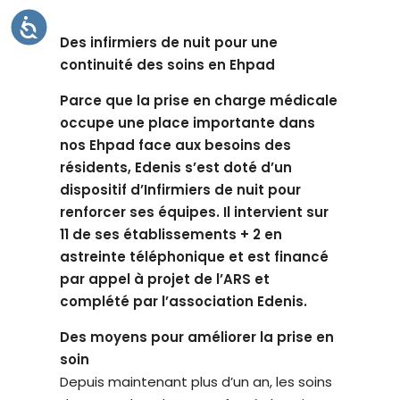
t
A
C
è
Des infirmiers de nuit pour une
C
E
m
continuité des soins en Ehpad
S
S
e
I
Parce que la prise en charge médicale
B
d
I
occupe une place importante dans
L
'
I
nos Ehpad face aux besoins des
T
a
É
résidents, Edenis s’est doté d’un
c
dispositif d’Infirmiers de nuit pour
c
renforcer ses équipes. Il intervient sur
e
11 de ses établissements + 2 en
s
astreinte téléphonique et est financé
s
par appel à projet de l’ARS et
i
complété par l’association Edenis.
b
i
Des moyens pour améliorer la prise en
l
soin
i
Depuis maintenant plus d’un an, les soins
t