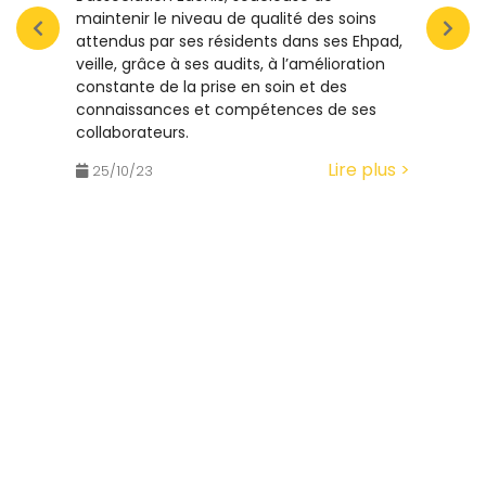
équ
maintenir le niveau de qualité des soins
attendus par ses résidents dans ses Ehpad,
VIVRE
veille, grâce à ses audits, à l’amélioration
est u
constante de la prise en soin et des
même 
connaissances et compétences de ses
exist
collaborateurs.
Lire plus >
25/
25/10/23