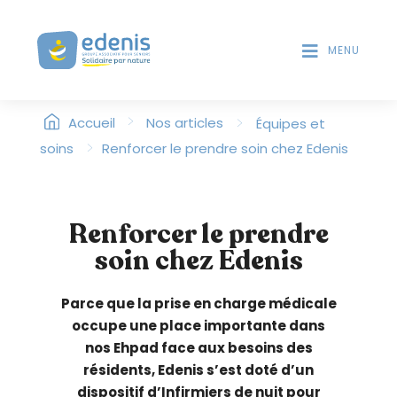
V
T
D
e
E
MENU
u
S
i
L
l
E
>
l
>
Accueil
Nos articles
Équipes et
C
T
e
>
soins
Renforcer le prendre soin chez Edenis
E
z
U
n
R
o
S
Renforcer le prendre
t
D
soin chez Edenis
'
e
É
r
C
:
Parce que la prise en charge médicale
R
C
occupe une place importante dans
A
e
N
nos Ehpad face aux besoins des
s
résidents, Edenis s’est doté d’un
i
dispositif d’Infirmiers de nuit pour