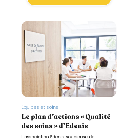
Équipes et soins
Prend
Le plan d’actions « Qualité
Pre
des soins » d’Edenis
tem
déc
L’association Edenis, soucieuse de