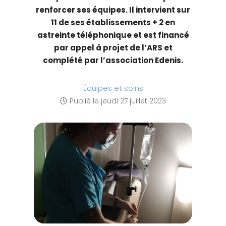
t
renforcer ses équipes. Il intervient sur
e
11 de ses établissements + 2 en
W
astreinte téléphonique et est financé
e
par appel à projet de l’ARS et
b
complété par l’association Edenis.
c
o
Équipes et soins
m
Publié le
jeudi 27 juillet 2023
p
r
e
n
d
u
n
s
y
s