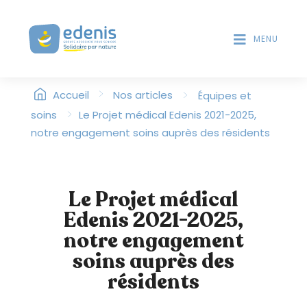
V
T
D
e
E
MENU
u
S
i
L
l
E
>
l
>
Accueil
Nos articles
Équipes et
C
T
e
>
soins
Le Projet médical Edenis 2021-2025,
E
z
notre engagement soins auprès des résidents
U
n
R
o
S
t
D
Le Projet médical
'
e
É
Edenis 2021-2025,
r
C
:
notre engagement
R
C
A
soins auprès des
e
N
résidents
s
i