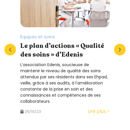
Équipes et soins
Prend
Le plan d’actions « Qualité
Pre
des soins » d’Edenis
tem
déc
L’association Edenis, soucieuse de
équ
maintenir le niveau de qualité des soins
attendus par ses résidents dans ses Ehpad,
VIVRE
veille, grâce à ses audits, à l’amélioration
est u
constante de la prise en soin et des
même 
connaissances et compétences de ses
exist
collaborateurs.
Lire plus >
25/
25/10/23