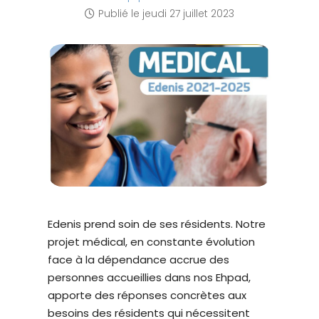
É
t
Publié le
jeudi 27 juillet 2023
è
m
e
d
'
a
c
c
e
s
s
Edenis prend soin de ses résidents. Notre
i
projet médical, en constante évolution
b
face à la dépendance accrue des
i
personnes accueillies dans nos Ehpad,
l
apporte des réponses concrètes aux
i
besoins des résidents qui nécessitent
t