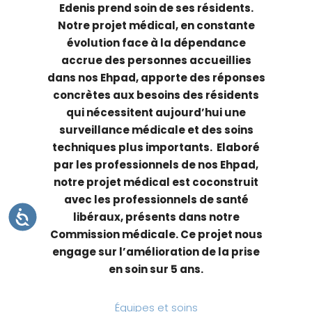
Edenis prend soin de ses résidents.
t
Notre projet médical, en constante
e
évolution face à la dépendance
W
accrue des personnes accueillies
e
dans nos Ehpad, apporte des réponses
b
concrètes aux besoins des résidents
c
qui nécessitent aujourd’hui une
o
surveillance médicale et des soins
m
techniques plus importants. Elaboré
p
par les professionnels de nos Ehpad,
r
notre projet médical est coconstruit
e
avec les professionnels de santé
n
A
libéraux, présents dans notre
d
C
C
Commission médicale. Ce projet nous
u
E
S
engage sur l’amélioration de la prise
n
S
I
en soin sur 5 ans.
s
B
I
y
L
I
s
Équipes et soins
T